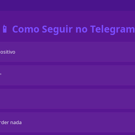
📱 Como Seguir no Telegram
ositivo
"
erder nada