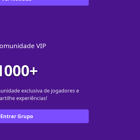
Comunidade VIP
1000+
unidade exclusiva de jogadores e
rtilhe experiências!
Entrar Grupo