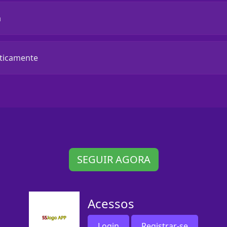
a
aticamente
SEGUIR AGORA
Acessos
Login
Registrar-se