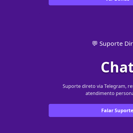
💬 Suporte Di
Cha
Suporte direto via Telegram, r
atendimento persona
Falar Suport