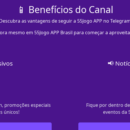
📱 Benefícios do Canal
Descubra as vantagens de seguir a 55Jogo APP no Telegra
ra mesmo em 55Jogo APP Brasil para começar a aproveitar 
sivos
📢 Notí
m, promoções especiais
Fique por dentro d
s únicos!
eventos da 