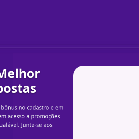
 Melhor
postas
 bônus no cadastro e em
tem acesso a promoções
ualável. Junte-se aos