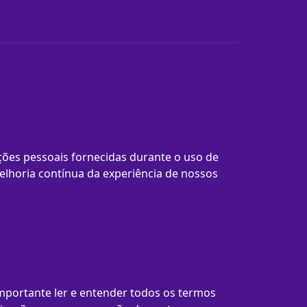
ções pessoais fornecidas durante o uso de
elhoria contínua da experiência de nossos
mportante ler e entender todos os termos