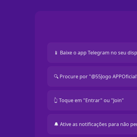
📱 Baixe o app Telegram no seu disp
🔍 Procure por "@55Jogo APPOficial
👆 Toque em "Entrar" ou "Join"
🔔 Ative as notificações para não p