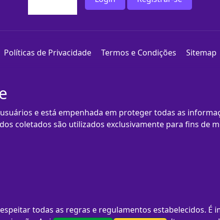
Políticas de Privacidade
Termos e Condições
Sitemap
de
s usuários e está empenhada em proteger todas as informa
os coletados são utilizados exclusivamente para fins de m
peitar todas as regras e regulamentos estabelecidos. É i