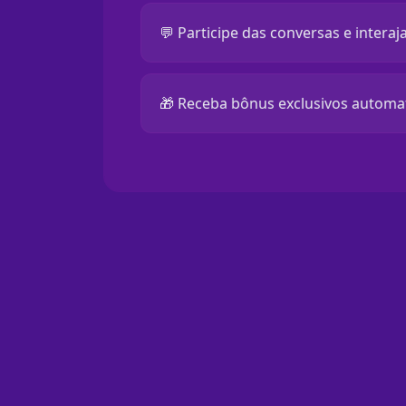
💬 Participe das conversas e interaj
🎁 Receba bônus exclusivos autom