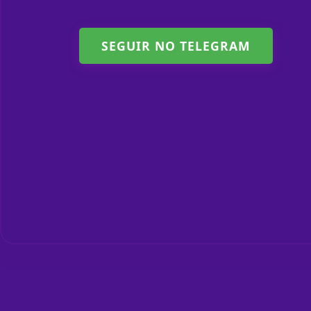
SEGUIR NO TELEGRAM