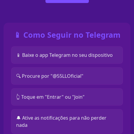
📱 Como Seguir no Telegram
📱 Baixe o app Telegram no seu dispositivo
🔍 Procure por "@55LLOficial"
👆 Toque em "Entrar" ou "Join"
🔔 Ative as notificações para não perder
nada