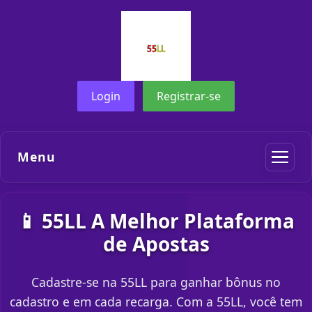
Login
Registrar-se
Menu
📱 55LL A Melhor Plataforma
de Apostas
Cadastre-se na 55LL para ganhar bônus no
cadastro e em cada recarga. Com a 55LL, você tem