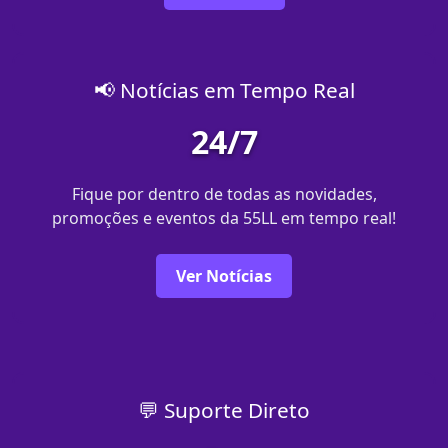
📢 Notícias em Tempo Real
24/7
Fique por dentro de todas as novidades,
promoções e eventos da 55LL em tempo real!
Ver Notícias
💬 Suporte Direto