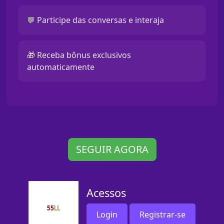
💬 Participe das conversas e interaja
🎁 Receba bônus exclusivos
automaticamente
SEGUIR AGORA
Acessos
Login
Registrar-se