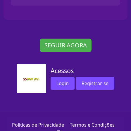
SEGUIR AGORA
Acessos
Login
Registrar-se
Políticas de Privacidade
Termos e Condições