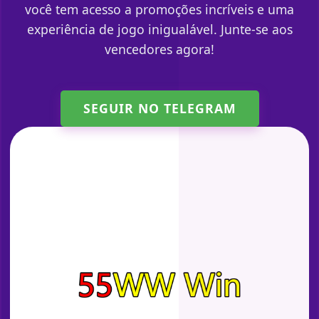
você tem acesso a promoções incríveis e uma
experiência de jogo inigualável. Junte-se aos
vencedores agora!
SEGUIR NO TELEGRAM