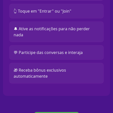
👆 Toque em "Entrar" ou "Join"
🔔 Ative as notificações para não perder
nada
💬 Participe das conversas e interaja
🎁 Receba bônus exclusivos
automaticamente