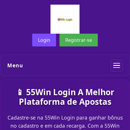
Login
Registrar-se
Menu
📱 55Win Login A Melhor
Plataforma de Apostas
Cadastre-se na 55Win Login para ganhar bônus
no cadastro e em cada recarga. Com a 55Win