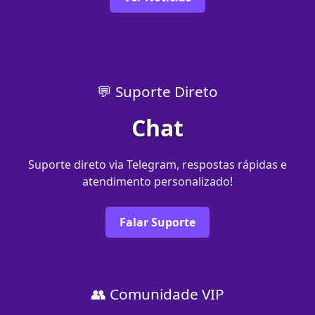
💬 Suporte Direto
Chat
Suporte direto via Telegram, respostas rápidas e
atendimento personalizado!
Falar Suporte
👥 Comunidade VIP