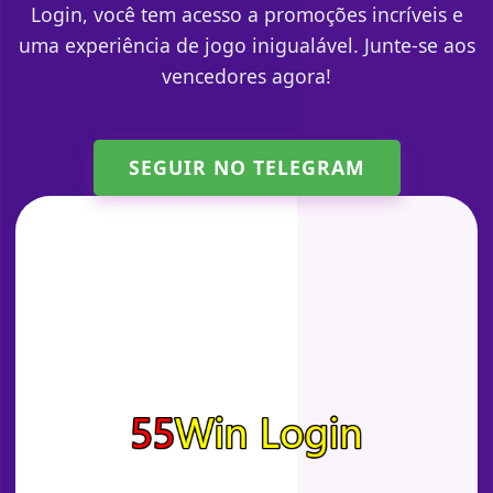
Login, você tem acesso a promoções incríveis e
uma experiência de jogo inigualável. Junte-se aos
vencedores agora!
SEGUIR NO TELEGRAM