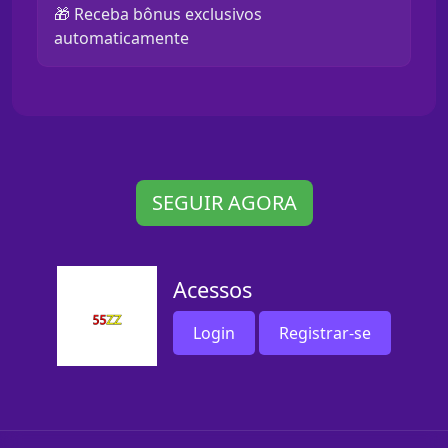
🎁 Receba bônus exclusivos
automaticamente
SEGUIR AGORA
Acessos
Login
Registrar-se