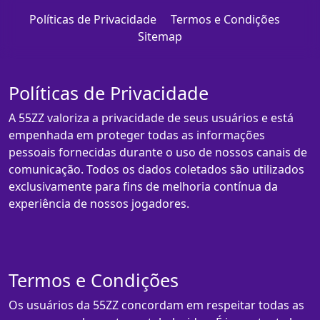
Políticas de Privacidade
Termos e Condições
Sitemap
Políticas de Privacidade
A 55ZZ valoriza a privacidade de seus usuários e está
empenhada em proteger todas as informações
pessoais fornecidas durante o uso de nossos canais de
comunicação. Todos os dados coletados são utilizados
exclusivamente para fins de melhoria contínua da
experiência de nossos jogadores.
Termos e Condições
Os usuários da 55ZZ concordam em respeitar todas as