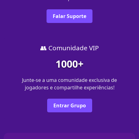
Falar Suporte
👥 Comunidade VIP
1000+
Junte-se a uma comunidade exclusiva de
jogadores e compartilhe experiências!
Entrar Grupo