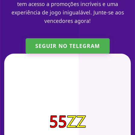
tem acesso a promoções incríveis e uma
experiência de jogo inigualável. Junte-se aos
vencedores agora!
SEGUIR NO TELEGRAM