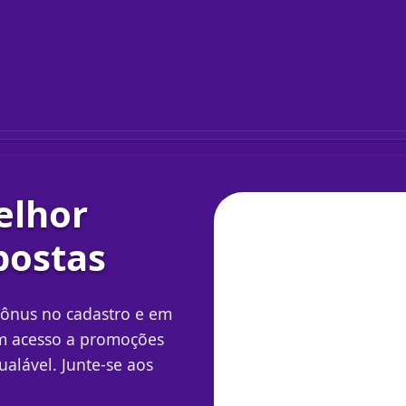
elhor
postas
bônus no cadastro e em
em acesso a promoções
ualável. Junte-se aos