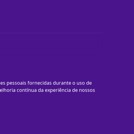
es pessoais fornecidas durante o uso de
elhoria contínua da experiência de nossos