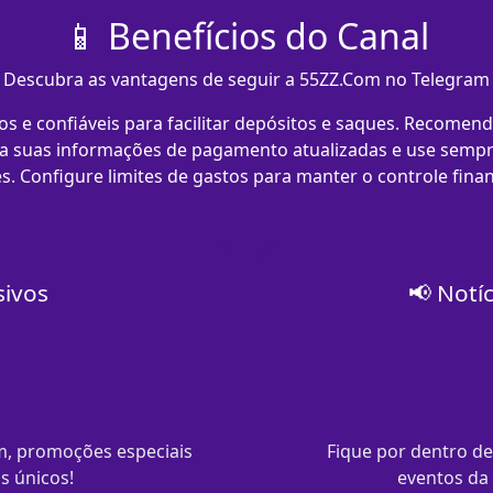
📱 Benefícios do Canal
Descubra as vantagens de seguir a 55ZZ.Com no Telegram
e confiáveis para facilitar depósitos e saques. Recomenda
a suas informações de pagamento atualizadas e use sempr
s. Configure limites de gastos para manter o controle finan
sivos
📢 Notí
m, promoções especiais
Fique por dentro d
s únicos!
eventos da