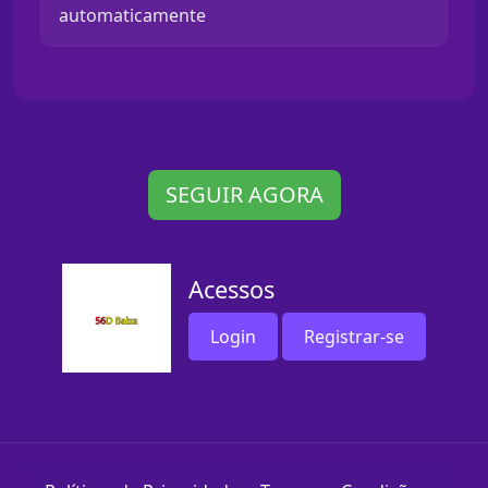
automaticamente
SEGUIR AGORA
Acessos
Login
Registrar-se