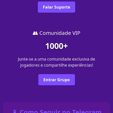
Falar Suporte
👥 Comunidade VIP
1000+
Junte-se a uma comunidade exclusiva de
jogadores e compartilhe experiências!
Entrar Grupo
📱 Como Seguir no Telegram