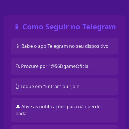
📱 Como Seguir no Telegram
📱 Baixe o app Telegram no seu dispositivo
🔍 Procure por "@56DgameOficial"
👆 Toque em "Entrar" ou "Join"
🔔 Ative as notificações para não perder
nada