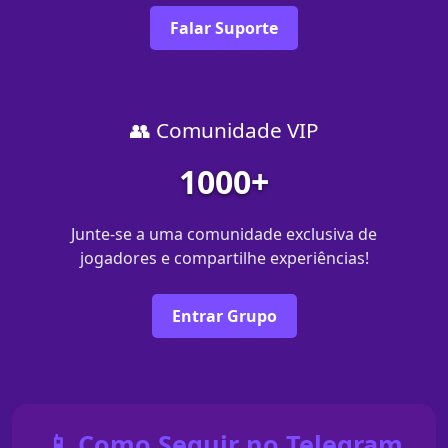
Falar Suporte
👥 Comunidade VIP
1000+
Junte-se a uma comunidade exclusiva de
jogadores e compartilhe experiências!
Entrar Grupo
📱 Como Seguir no Telegram