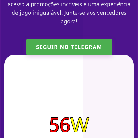
acesso a promoções incríveis e uma experiência
de jogo inigualável. Junte-se aos vencedores
agora!
SEGUIR NO TELEGRAM