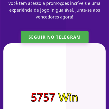
você tem acesso a promoções incríveis e uma
experiência de jogo inigualável. Junte-se aos
vencedores agora!
SEGUIR NO TELEGRAM