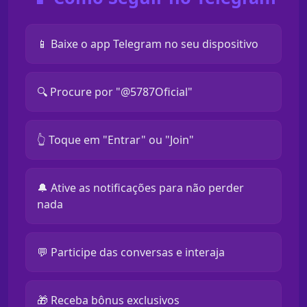
📱 Baixe o app Telegram no seu dispositivo
🔍 Procure por "@5787Oficial"
👆 Toque em "Entrar" ou "Join"
🔔 Ative as notificações para não perder
nada
💬 Participe das conversas e interaja
🎁 Receba bônus exclusivos