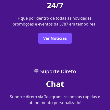
24/7
Fique por dentro de todas as novidades,
promoções e eventos da 5787 em tempo real!
Ver Notícias
💬 Suporte Direto
Chat
Suporte direto via Telegram, respostas rápidas e
atendimento personalizado!