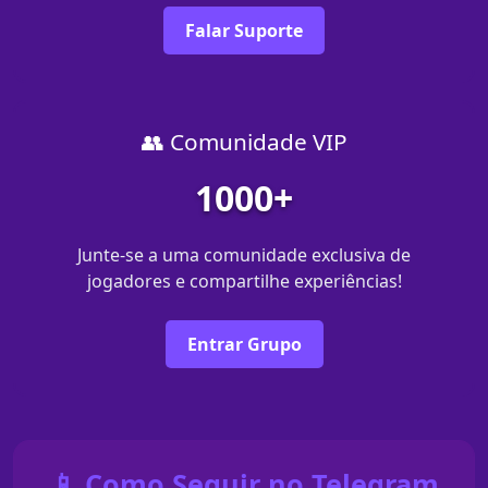
Falar Suporte
👥 Comunidade VIP
1000+
Junte-se a uma comunidade exclusiva de
jogadores e compartilhe experiências!
Entrar Grupo
📱 Como Seguir no Telegram