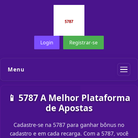
Login
Registrar-se
Menu
📱 5787 A Melhor Plataforma
de Apostas
Cadastre-se na 5787 para ganhar bônus no
cadastro e em cada recarga. Com a 5787, você