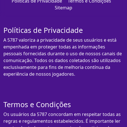
Políticas de Privacidade
Termos e Condições
Sitemap
Políticas de Privacidade
A 5787 valoriza a privacidade de seus usuários e está
empenhada em proteger todas as informações
pessoais fornecidas durante o uso de nossos canais de
comunicação. Todos os dados coletados são utilizados
exclusivamente para fins de melhoria contínua da
experiência de nossos jogadores.
Termos e Condições
Os usuários da 5787 concordam em respeitar todas as
regras e regulamentos estabelecidos. É importante ler