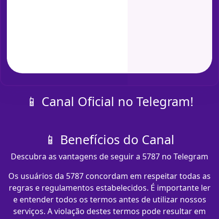
📱 Canal Oficial no Telegram!
📱 Benefícios do Canal
Descubra as vantagens de seguir a 5787 no Telegram
Os usuários da 5787 concordam em respeitar todas as
regras e regulamentos estabelecidos. É importante ler
e entender todos os termos antes de utilizar nossos
serviços. A violação destes termos pode resultar em