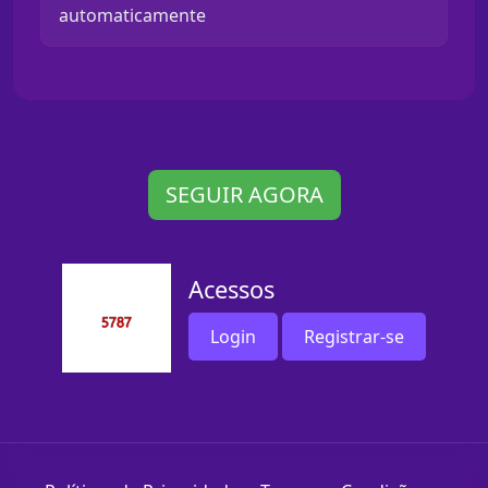
automaticamente
SEGUIR AGORA
Acessos
Login
Registrar-se