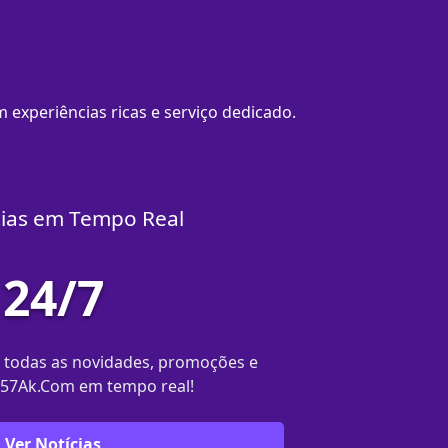
experiências ricas e serviço dedicado.
cias em Tempo Real
24/7
e todas as novidades, promoções e
 57Ak.Com em tempo real!
Ver Notícias