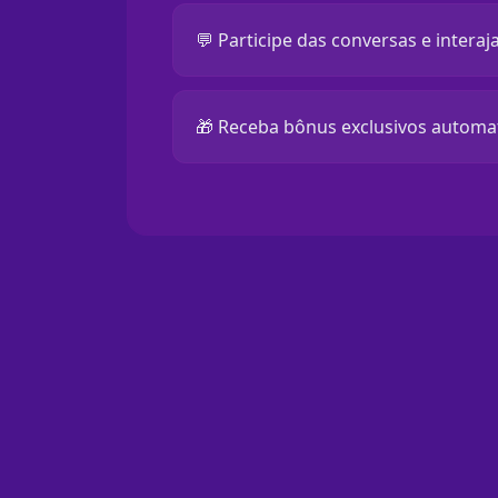
💬 Participe das conversas e interaj
🎁 Receba bônus exclusivos autom