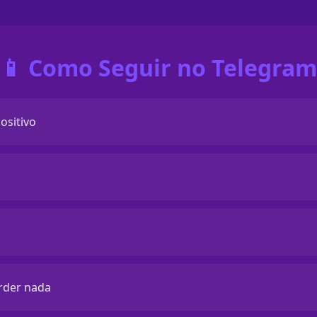
📱 Como Seguir no Telegram
ositivo
erder nada