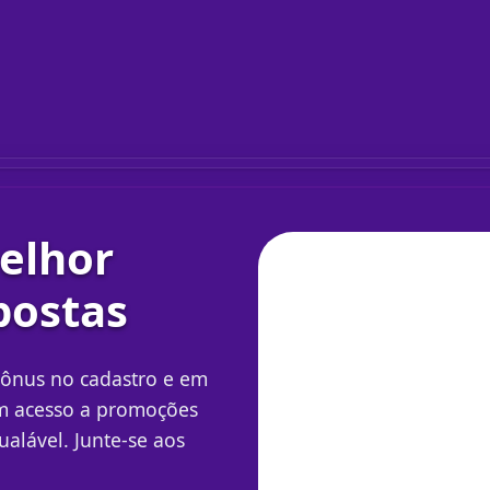
elhor
postas
bônus no cadastro e em
em acesso a promoções
ualável. Junte-se aos