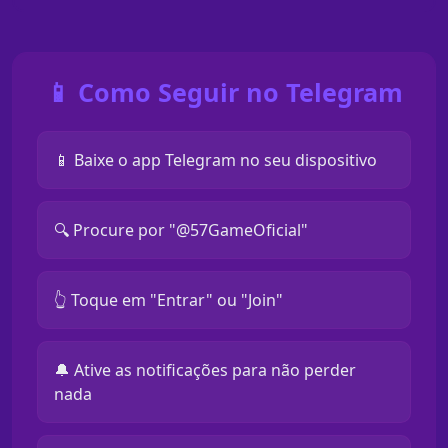
📱 Como Seguir no Telegram
📱 Baixe o app Telegram no seu dispositivo
🔍 Procure por "@57GameOficial"
👆 Toque em "Entrar" ou "Join"
🔔 Ative as notificações para não perder
nada