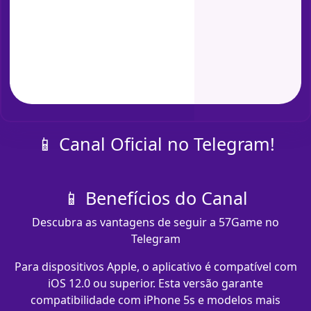
📱 Canal Oficial no Telegram!
📱 Benefícios do Canal
Descubra as vantagens de seguir a 57Game no
Telegram
Para dispositivos Apple, o aplicativo é compatível com
iOS 12.0 ou superior. Esta versão garante
compatibilidade com iPhone 5s e modelos mais