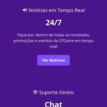
📢 Notícias em Tempo Real
24/7
Fique por dentro de todas as novidades,
promoções e eventos da 57Game em tempo
real!
Ver Notícias
💬 Suporte Direto
Chat