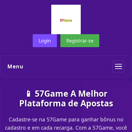
Login
Registrar-se
Menu
📱 57Game A Melhor
Plataforma de Apostas
Cadastre-se na 57Game para ganhar bônus no
cadastro e em cada recarga. Com a 57Game, você