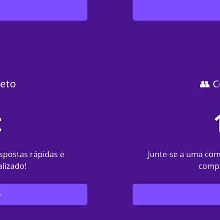
reto
👥 
t
espostas rápidas e
Junte-se a uma com
lizado!
compa
e