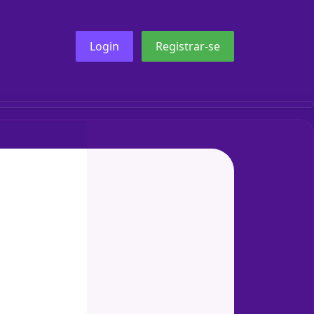
Login
Registrar-se