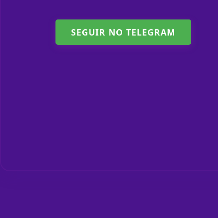
SEGUIR NO TELEGRAM