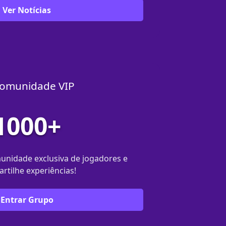
Ver Notícias
Comunidade VIP
1000+
unidade exclusiva de jogadores e
rtilhe experiências!
Entrar Grupo