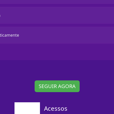
a
aticamente
SEGUIR AGORA
Acessos