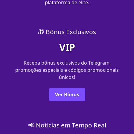
plataforma de elite.
🎁 Bônus Exclusivos
VIP
Receba bônus exclusivos do Telegram,
promoções especiais e códigos promocionais
únicos!
Ver Bônus
📢 Notícias em Tempo Real