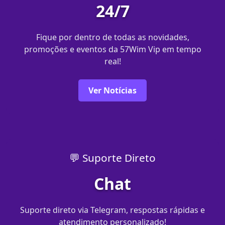
24/7
Fique por dentro de todas as novidades,
promoções e eventos da 57Wim Vip em tempo
real!
Ver Notícias
💬 Suporte Direto
Chat
Suporte direto via Telegram, respostas rápidas e
atendimento personalizado!