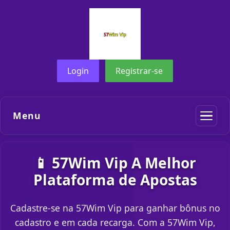
Login
Registrar-se
Menu
📱 57Wim Vip A Melhor
Plataforma de Apostas
Cadastre-se na 57Wim Vip para ganhar bônus no
cadastro e em cada recarga. Com a 57Wim Vip,