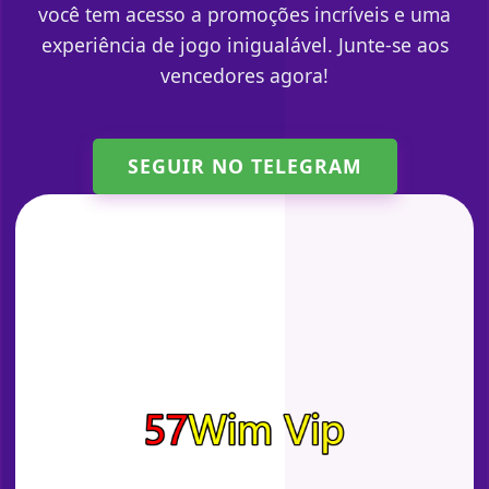
você tem acesso a promoções incríveis e uma
experiência de jogo inigualável. Junte-se aos
vencedores agora!
SEGUIR NO TELEGRAM