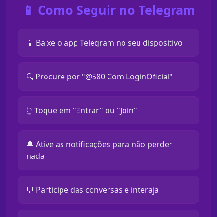
📱 Como Seguir no Telegram
📱 Baixe o app Telegram no seu dispositivo
🔍 Procure por "@580 Com LoginOficial"
👆 Toque em "Entrar" ou "Join"
🔔 Ative as notificações para não perder
nada
💬 Participe das conversas e interaja