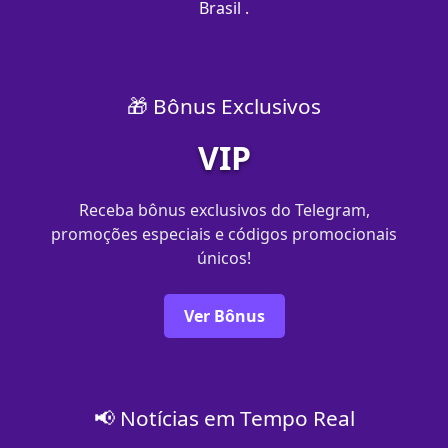
Brasil .
🎁 Bônus Exclusivos
VIP
Receba bônus exclusivos do Telegram,
promoções especiais e códigos promocionais
únicos!
Ver Bônus
📢 Notícias em Tempo Real