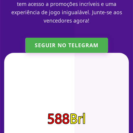
tem acesso a promoções incríveis e uma
experiência de jogo inigualável. Junte-se aos
vencedores agora!
SEGUIR NO TELEGRAM