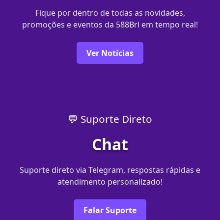
Fique por dentro de todas as novidades,
promoções e eventos da 588Brl em tempo real!
Ver Notícias
💬 Suporte Direto
Chat
Suporte direto via Telegram, respostas rápidas e
atendimento personalizado!
Falar Suporte