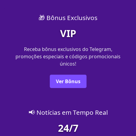
🎁 Bônus Exclusivos
VIP
Receba bônus exclusivos do Telegram,
promoções especiais e códigos promocionais
únicos!
Ver Bônus
📢 Notícias em Tempo Real
24/7