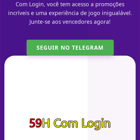
Com Login, você tem acesso a promoções
incríveis e uma experiência de jogo inigualável.
Junte-se aos vencedores agora!
SEGUIR NO TELEGRAM