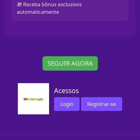
🎁 Receba bônus exclusivos
automaticamente
SEGUIR AGORA
Acessos
Login
Registrar-se