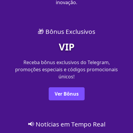
inovação.
🎁 Bônus Exclusivos
VIP
Receba bônus exclusivos do Telegram,
promoções especiais e códigos promocionais
únicos!
Ver Bônus
📢 Notícias em Tempo Real