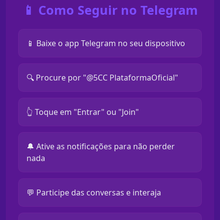
📱 Como Seguir no Telegram
📱 Baixe o app Telegram no seu dispositivo
🔍 Procure por "@5CC PlataformaOficial"
👆 Toque em "Entrar" ou "Join"
🔔 Ative as notificações para não perder
nada
💬 Participe das conversas e interaja