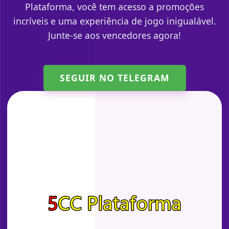
Plataforma, você tem acesso a promoções
incríveis e uma experiência de jogo inigualável.
Junte-se aos vencedores agora!
SEGUIR NO TELEGRAM