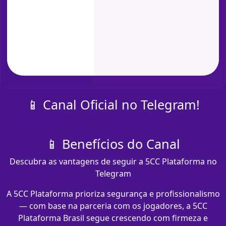
📱 Canal Oficial no Telegram!
📱 Benefícios do Canal
Descubra as vantagens de seguir a 5CC Plataforma no
Telegram
A 5CC Plataforma prioriza segurança e profissionalismo
— com base na parceria com os jogadores, a 5CC
Plataforma Brasil segue crescendo com firmeza e