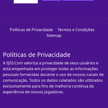
Políticas de Privacidade
Termos e Condições
Sitemap
Políticas de Privacidade
A 5J55.Com valoriza a privacidade de seus usuários e
está empenhada em proteger todas as informações
pessoais fornecidas durante o uso de nossos canais de
comunicação. Todos os dados coletados são utilizados
exclusivamente para fins de melhoria contínua da
experiência de nossos jogadores.