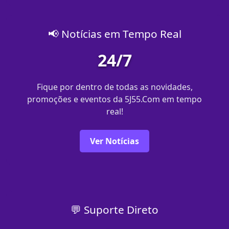
📢 Notícias em Tempo Real
24/7
Fique por dentro de todas as novidades,
promoções e eventos da 5J55.Com em tempo
real!
Ver Notícias
💬 Suporte Direto