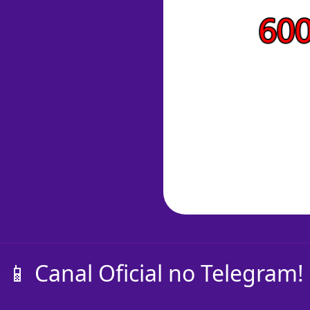
📱 Canal Oficial no Telegram!