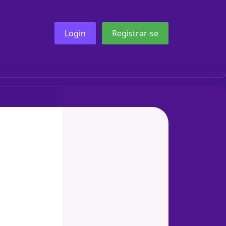
Login
Registrar-se