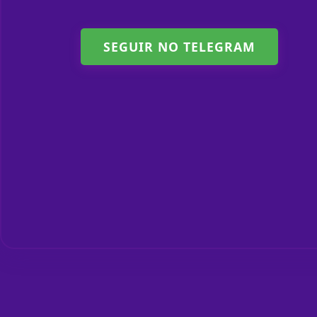
SEGUIR NO TELEGRAM