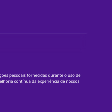
ções pessoais fornecidas durante o uso de
elhoria contínua da experiência de nossos