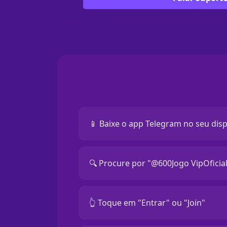
📱 Baixe o app Telegram no seu disp
🔍 Procure por "@600Jogo VipOficia
👆 Toque em "Entrar" ou "Join"