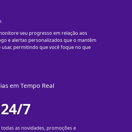
m
onitore seu progresso em relação aos
 jogo e alertas personalizados que o mantêm
e usar, permitindo que você foque no que
cias em Tempo Real
24/7
e todas as novidades, promoções e