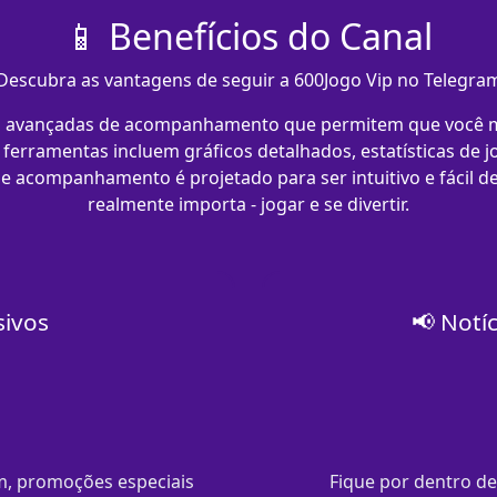
📱 Benefícios do Canal
Descubra as vantagens de seguir a 600Jogo Vip no Telegra
s avançadas de acompanhamento que permitem que você m
 ferramentas incluem gráficos detalhados, estatísticas de
e acompanhamento é projetado para ser intuitivo e fácil d
realmente importa - jogar e se divertir.
sivos
📢 Notí
m, promoções especiais
Fique por dentro d