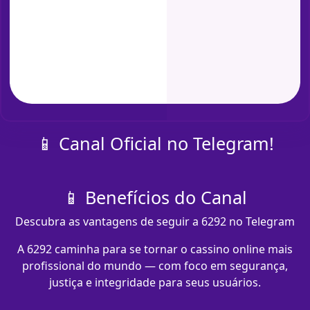
📱 Canal Oficial no Telegram!
📱 Benefícios do Canal
Descubra as vantagens de seguir a 6292 no Telegram
A 6292 caminha para se tornar o cassino online mais
profissional do mundo — com foco em segurança,
justiça e integridade para seus usuários.