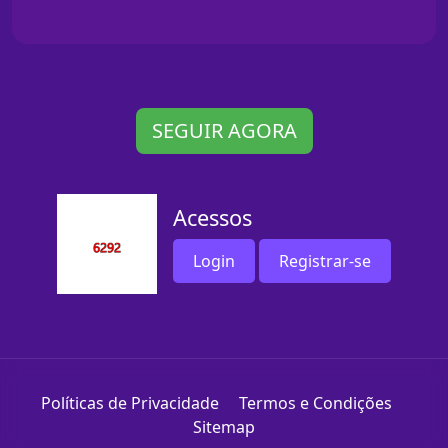
SEGUIR AGORA
Acessos
Login
Registrar-se
Políticas de Privacidade
Termos e Condições
Sitemap