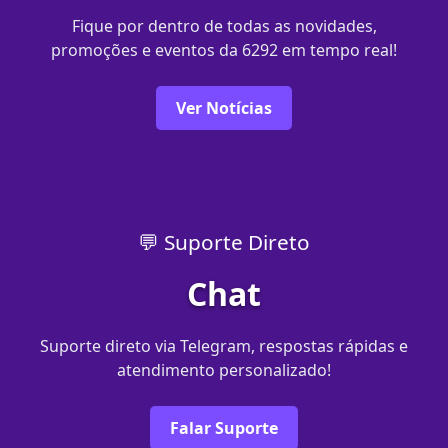
Fique por dentro de todas as novidades,
promoções e eventos da 6292 em tempo real!
Ver Notícias
💬 Suporte Direto
Chat
Suporte direto via Telegram, respostas rápidas e
atendimento personalizado!
Falar Suporte