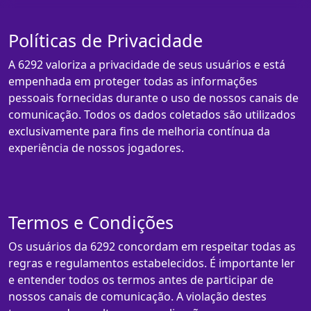
Políticas de Privacidade
A 6292 valoriza a privacidade de seus usuários e está
empenhada em proteger todas as informações
pessoais fornecidas durante o uso de nossos canais de
comunicação. Todos os dados coletados são utilizados
exclusivamente para fins de melhoria contínua da
experiência de nossos jogadores.
Termos e Condições
Os usuários da 6292 concordam em respeitar todas as
regras e regulamentos estabelecidos. É importante ler
e entender todos os termos antes de participar de
nossos canais de comunicação. A violação destes