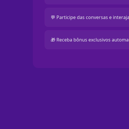
💬 Participe das conversas e interaj
🎁 Receba bônus exclusivos autom