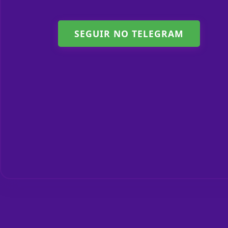
SEGUIR NO TELEGRAM