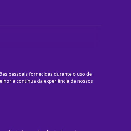
ões pessoais fornecidas durante o uso de
elhoria contínua da experiência de nossos