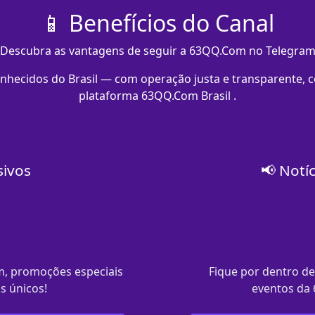
📱 Benefícios do Canal
Descubra as vantagens de seguir a 63QQ.Com no Telegra
hecidos do Brasil — com operação justa e transparente, c
plataforma 63QQ.Com Brasil .
sivos
📢 Notí
m, promoções especiais
Fique por dentro d
s únicos!
eventos da