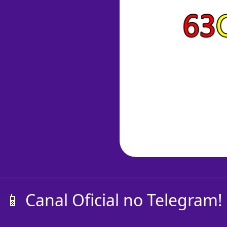
📱 Canal Oficial no Telegram!