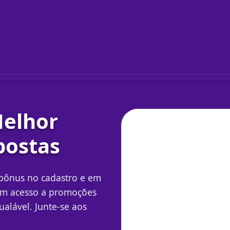
Melhor
postas
bônus no cadastro e em
em acesso a promoções
ualável. Junte-se aos