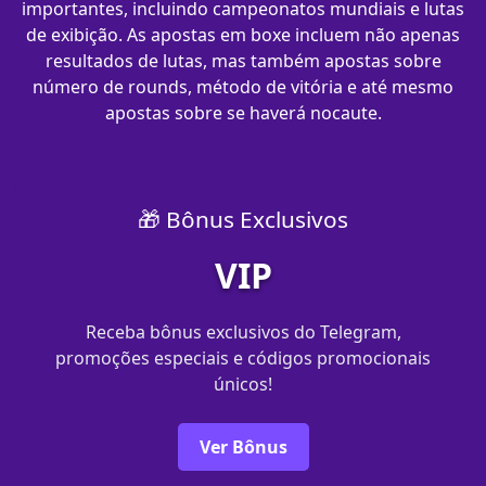
importantes, incluindo campeonatos mundiais e lutas
de exibição. As apostas em boxe incluem não apenas
resultados de lutas, mas também apostas sobre
número de rounds, método de vitória e até mesmo
apostas sobre se haverá nocaute.
🎁 Bônus Exclusivos
VIP
Receba bônus exclusivos do Telegram,
promoções especiais e códigos promocionais
únicos!
Ver Bônus