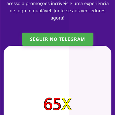
acesso a promoções incríveis e uma experiência
de jogo inigualável. Junte-se aos vencedores
agora!
SEGUIR NO TELEGRAM