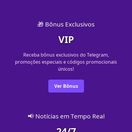
🎁 Bônus Exclusivos
VIP
Receba bônus exclusivos do Telegram,
promoções especiais e códigos promocionais
únicos!
Ver Bônus
📢 Notícias em Tempo Real
24/7