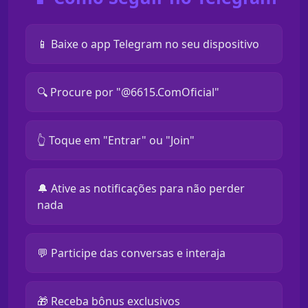
📱 Baixe o app Telegram no seu dispositivo
🔍 Procure por "@6615.ComOficial"
👆 Toque em "Entrar" ou "Join"
🔔 Ative as notificações para não perder
nada
💬 Participe das conversas e interaja
🎁 Receba bônus exclusivos