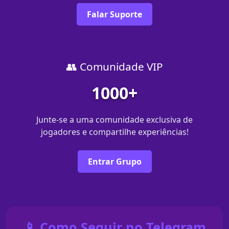
Falar Suporte
👥 Comunidade VIP
1000+
Junte-se a uma comunidade exclusiva de
jogadores e compartilhe experiências!
Entrar Grupo
📱 Como Seguir no Telegram