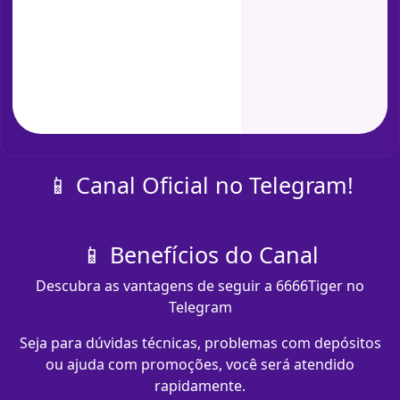
📱 Canal Oficial no Telegram!
📱 Benefícios do Canal
Descubra as vantagens de seguir a 6666Tiger no
Telegram
Seja para dúvidas técnicas, problemas com depósitos
ou ajuda com promoções, você será atendido
rapidamente.