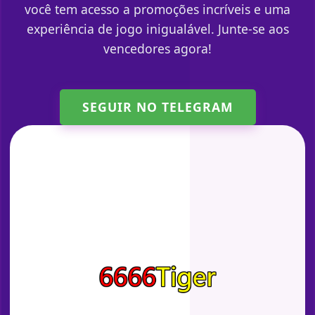
você tem acesso a promoções incríveis e uma
experiência de jogo inigualável. Junte-se aos
vencedores agora!
SEGUIR NO TELEGRAM