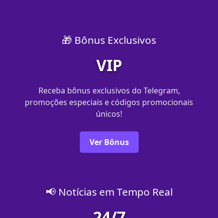
🎁 Bônus Exclusivos
VIP
Receba bônus exclusivos do Telegram,
promoções especiais e códigos promocionais
únicos!
Ver Bônus
📢 Notícias em Tempo Real
24/7