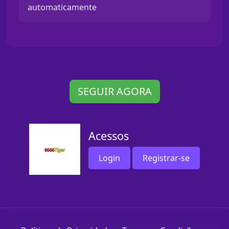
automaticamente
SEGUIR AGORA
Acessos
Login
Registrar-se