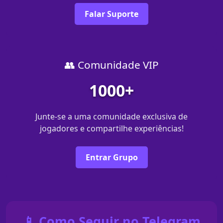
Falar Suporte
👥 Comunidade VIP
1000+
Junte-se a uma comunidade exclusiva de
jogadores e compartilhe experiências!
Entrar Grupo
📱 Como Seguir no Telegram