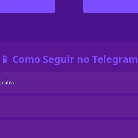
e
📱 Como Seguir no Telegram
ositivo