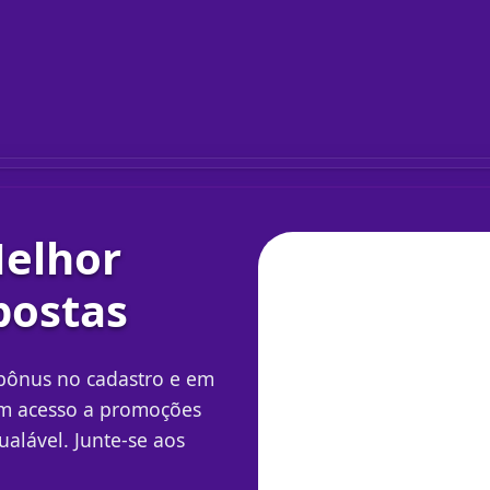
Melhor
postas
 bônus no cadastro e em
em acesso a promoções
ualável. Junte-se aos