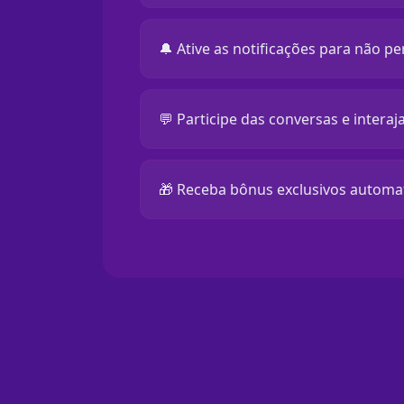
🔔 Ative as notificações para não p
💬 Participe das conversas e interaj
🎁 Receba bônus exclusivos autom