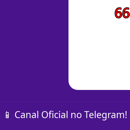
📱 Canal Oficial no Telegram!