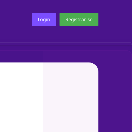
Login
Registrar-se