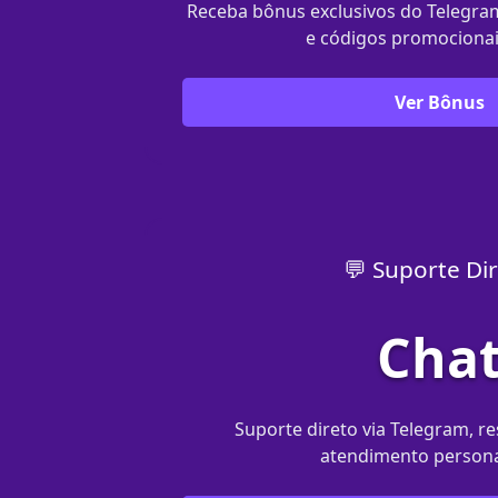
Receba bônus exclusivos do Telegra
e códigos promocionai
Ver Bônus
💬 Suporte Di
Cha
Suporte direto via Telegram, r
atendimento persona