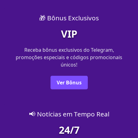
🎁 Bônus Exclusivos
VIP
Receba bônus exclusivos do Telegram,
promoções especiais e códigos promocionais
únicos!
Ver Bônus
📢 Notícias em Tempo Real
24/7