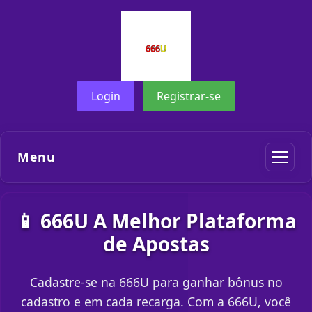
Login
Registrar-se
Menu
📱 666U A Melhor Plataforma
de Apostas
Cadastre-se na 666U para ganhar bônus no
cadastro e em cada recarga. Com a 666U, você