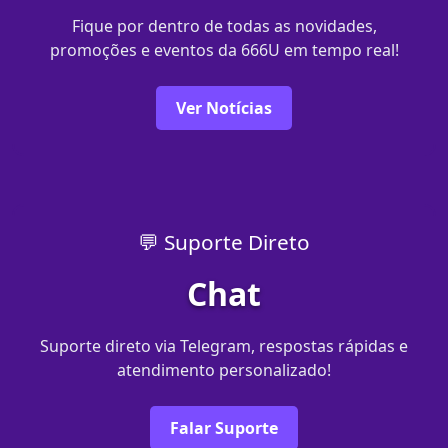
Fique por dentro de todas as novidades,
promoções e eventos da 666U em tempo real!
Ver Notícias
💬 Suporte Direto
Chat
Suporte direto via Telegram, respostas rápidas e
atendimento personalizado!
Falar Suporte