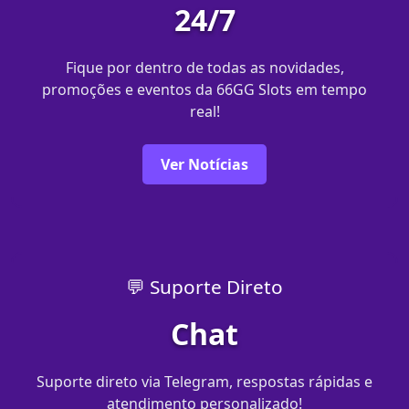
24/7
Fique por dentro de todas as novidades,
promoções e eventos da 66GG Slots em tempo
real!
Ver Notícias
💬 Suporte Direto
Chat
Suporte direto via Telegram, respostas rápidas e
atendimento personalizado!