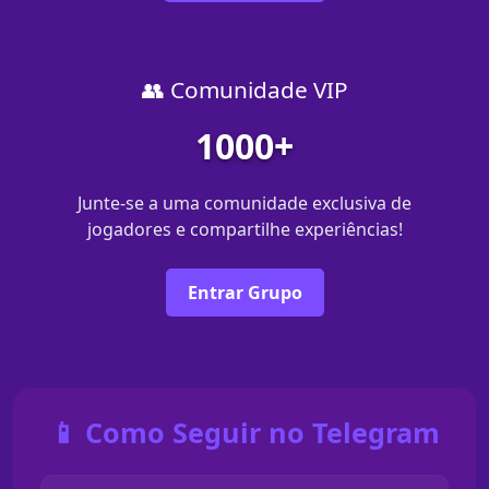
👥 Comunidade VIP
1000+
Junte-se a uma comunidade exclusiva de
jogadores e compartilhe experiências!
Entrar Grupo
📱 Como Seguir no Telegram