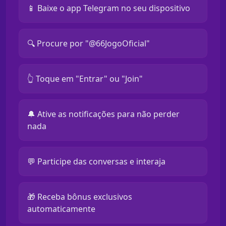
📱 Baixe o app Telegram no seu dispositivo
🔍 Procure por "@66JogoOficial"
👆 Toque em "Entrar" ou "Join"
🔔 Ative as notificações para não perder
nada
💬 Participe das conversas e interaja
🎁 Receba bônus exclusivos
automaticamente