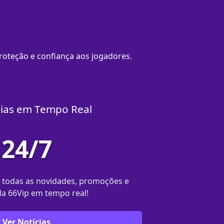
proteção e confiança aos jogadores.
cias em Tempo Real
24/7
e todas as novidades, promoções e
da 66Vip em tempo real!
Ver Notícias