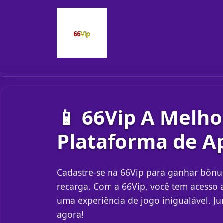
📱 66Vip A Melho
Plataforma de A
Cadastre-se na 66Vip para ganhar bônu
recarga. Com a 66Vip, você tem acesso 
uma experiência de jogo inigualável. J
agora!