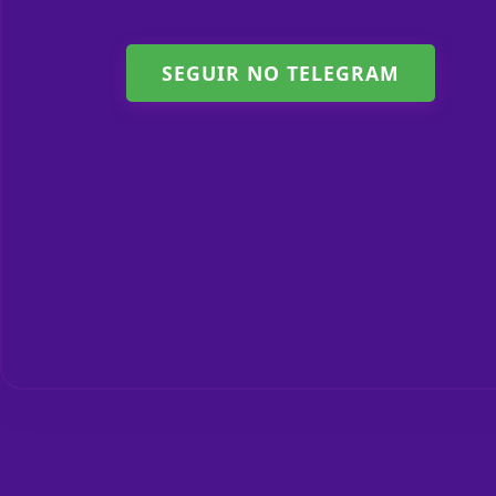
SEGUIR NO TELEGRAM