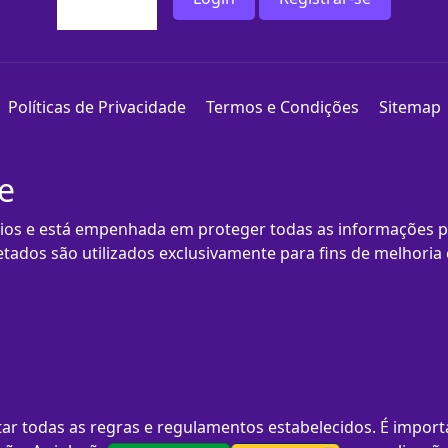
Políticas de Privacidade
Termos e Condições
Sitemap
de
ários e está empenhada em proteger todas as informações 
tados são utilizados exclusivamente para fins de melhoria
r todas as regras e regulamentos estabelecidos. É import