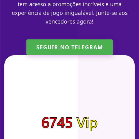
tem acesso a promoções incríveis e uma
experiência de jogo inigualável. Junte-se aos
vencedores agora!
SEGUIR NO TELEGRAM