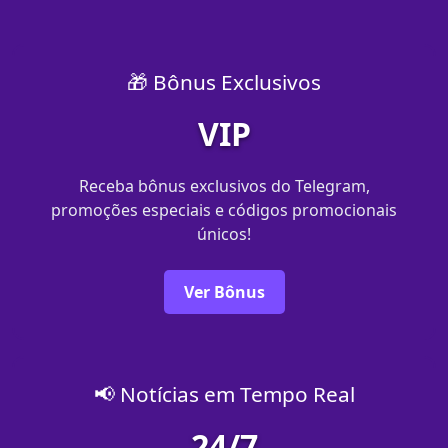
🎁 Bônus Exclusivos
VIP
Receba bônus exclusivos do Telegram,
promoções especiais e códigos promocionais
únicos!
Ver Bônus
📢 Notícias em Tempo Real
24/7