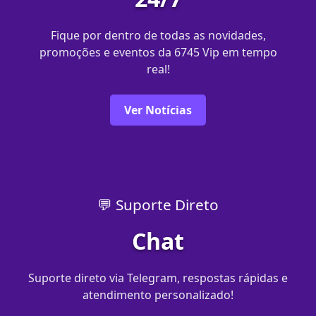
Fique por dentro de todas as novidades,
promoções e eventos da 6745 Vip em tempo
real!
Ver Notícias
💬 Suporte Direto
Chat
Suporte direto via Telegram, respostas rápidas e
atendimento personalizado!