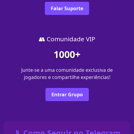
Falar Suporte
👥 Comunidade VIP
1000+
Junte-se a uma comunidade exclusiva de
jogadores e compartilhe experiências!
Entrar Grupo
📱 Como Seguir no Telegram