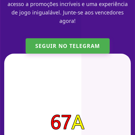
acesso a promoções incríveis e uma experiência
de jogo inigualável. Junte-se aos vencedores
agora!
SEGUIR NO TELEGRAM