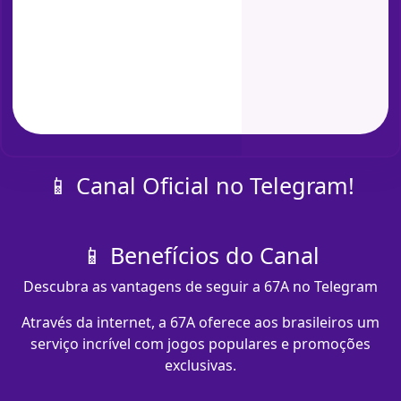
📱 Canal Oficial no Telegram!
📱 Benefícios do Canal
Descubra as vantagens de seguir a 67A no Telegram
Através da internet, a 67A oferece aos brasileiros um
serviço incrível com jogos populares e promoções
exclusivas.