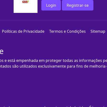
Login
Registrar-se
Políticas de Privacidade
Termos e Condições
Sitemap
de
rios e está empenhada em proteger todas as informações p
tados são utilizados exclusivamente para fins de melhoria