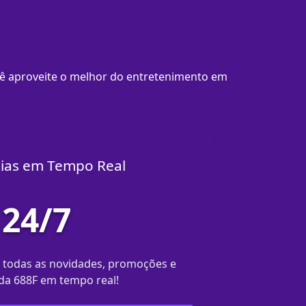
cê aproveite o melhor do entretenimento em
cias em Tempo Real
24/7
e todas as novidades, promoções e
da 688F em tempo real!