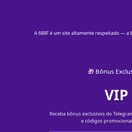
A 688F é um site altamente respeitado — a
🎁 Bônus Exclu
VIP
Receba bônus exclusivos do Telegra
e códigos promocionai