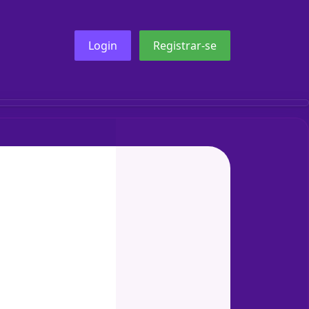
Login
Registrar-se