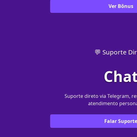
Ver Bônus
💬 Suporte Di
Cha
Suporte direto via Telegram, r
atendimento persona
Falar Suport