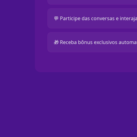
💬 Participe das conversas e interaj
🎁 Receba bônus exclusivos autom