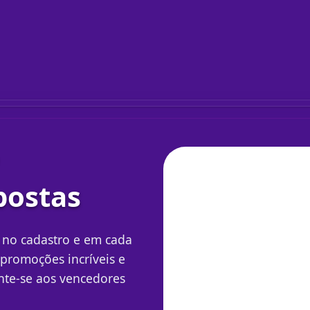
postas
 no cadastro e em cada
 promoções incríveis e
unte-se aos vencedores