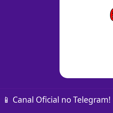
📱 Canal Oficial no Telegram!