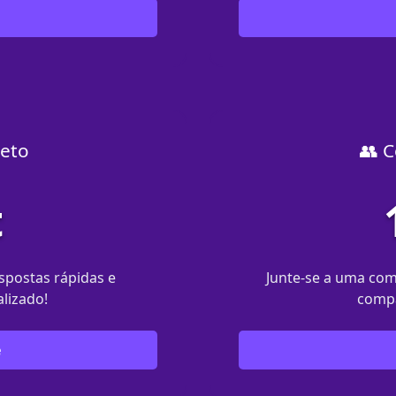
reto
👥 
t
espostas rápidas e
Junte-se a uma com
lizado!
compa
e