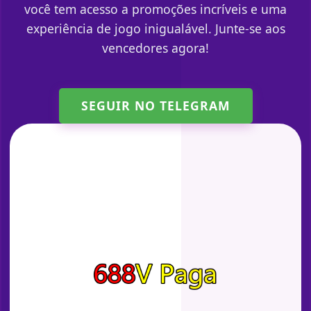
você tem acesso a promoções incríveis e uma
experiência de jogo inigualável. Junte-se aos
vencedores agora!
SEGUIR NO TELEGRAM