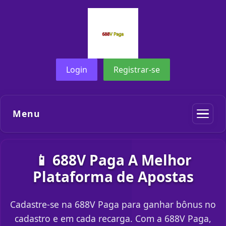
Login
Registrar-se
Menu
📱 688V Paga A Melhor
Plataforma de Apostas
Cadastre-se na 688V Paga para ganhar bônus no
cadastro e em cada recarga. Com a 688V Paga,