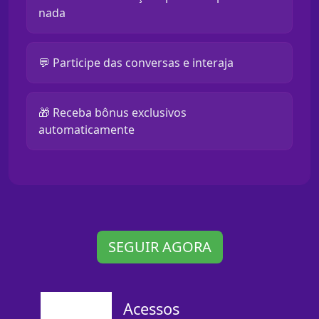
nada
💬 Participe das conversas e interaja
🎁 Receba bônus exclusivos
automaticamente
SEGUIR AGORA
Acessos