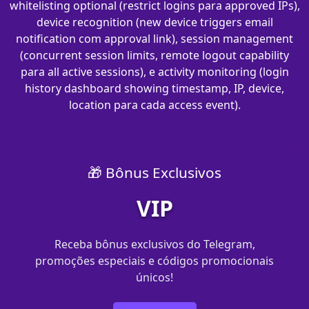
whitelisting optional (restrict logins para approved IPs),
device recognition (new device triggers email
notification com approval link), session management
(concurrent session limits, remote logout capability
para all active sessions), e activity monitoring (login
history dashboard showing timestamp, IP, device,
location para cada access event).
🎁 Bônus Exclusivos
VIP
Receba bônus exclusivos do Telegram,
promoções especiais e códigos promocionais
únicos!