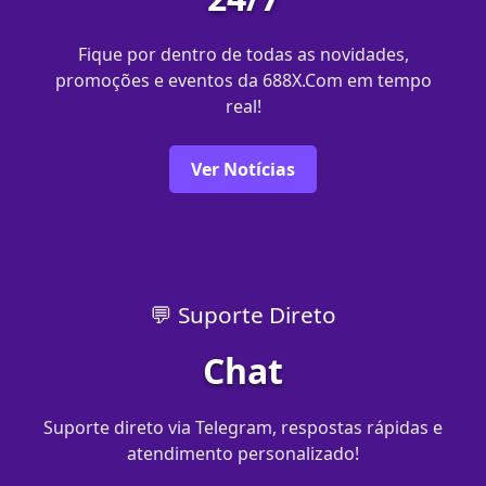
Fique por dentro de todas as novidades,
promoções e eventos da 688X.Com em tempo
real!
Ver Notícias
💬 Suporte Direto
Chat
Suporte direto via Telegram, respostas rápidas e
atendimento personalizado!