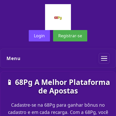
Login
Registrar-se
Menu
📱 68Pg A Melhor Plataforma
de Apostas
Cadastre-se na 68Pg para ganhar bônus no
cadastro e em cada recarga. Com a 68Pg, você