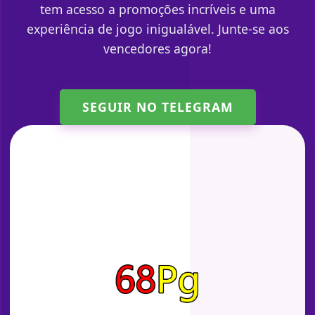
tem acesso a promoções incríveis e uma
experiência de jogo inigualável. Junte-se aos
vencedores agora!
SEGUIR NO TELEGRAM