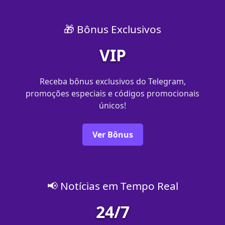
🎁 Bônus Exclusivos
VIP
Receba bônus exclusivos do Telegram,
promoções especiais e códigos promocionais
únicos!
Ver Bônus
📢 Notícias em Tempo Real
24/7