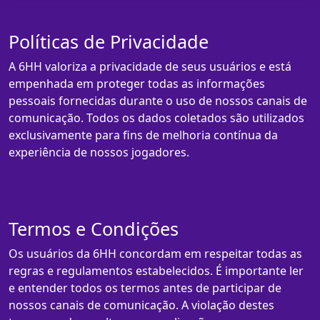
Políticas de Privacidade
A 6HH valoriza a privacidade de seus usuários e está
empenhada em proteger todas as informações
pessoais fornecidas durante o uso de nossos canais de
comunicação. Todos os dados coletados são utilizados
exclusivamente para fins de melhoria contínua da
experiência de nossos jogadores.
Termos e Condições
Os usuários da 6HH concordam em respeitar todas as
regras e regulamentos estabelecidos. É importante ler
e entender todos os termos antes de participar de
nossos canais de comunicação. A violação destes