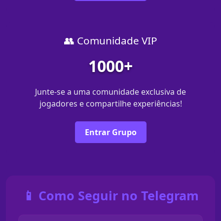
👥 Comunidade VIP
1000+
Junte-se a uma comunidade exclusiva de
jogadores e compartilhe experiências!
Entrar Grupo
📱 Como Seguir no Telegram