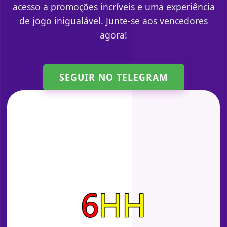
acesso a promoções incríveis e uma experiência
de jogo inigualável. Junte-se aos vencedores
agora!
SEGUIR NO TELEGRAM