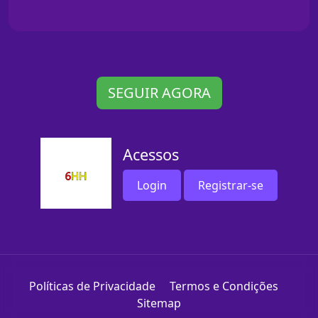
SEGUIR AGORA
Acessos
Login
Registrar-se
Políticas de Privacidade
Termos e Condições
Sitemap