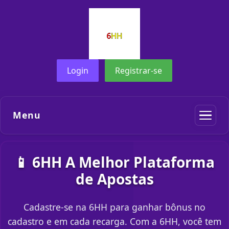
Login
Registrar-se
Menu
📱 6HH A Melhor Plataforma
de Apostas
Cadastre-se na 6HH para ganhar bônus no
cadastro e em cada recarga. Com a 6HH, você tem