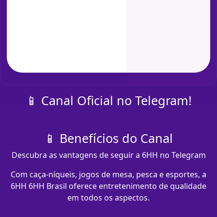
📱 Canal Oficial no Telegram!
📱 Benefícios do Canal
Descubra as vantagens de seguir a 6HH no Telegram
Com caça-níqueis, jogos de mesa, pesca e esportes, a
6HH 6HH Brasil oferece entretenimento de qualidade
em todos os aspectos.