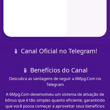
📱 Canal Oficial no Telegram!
📱 Benefícios do Canal
Descubra as vantagens de seguir a 6Mpg.Com no
Telegram
A 6Mpg.Com desenvolveu um sistema de ativação de
bônus que é tão simples quanto eficiente, garantindo
que você possa começar a aproveitar seus benefícios