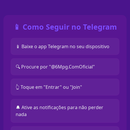
📱 Como Seguir no Telegram
📱 Baixe o app Telegram no seu dispositivo
🔍 Procure por "@6Mpg.ComOficial"
👆 Toque em "Entrar" ou "Join"
🔔 Ative as notificações para não perder
nada