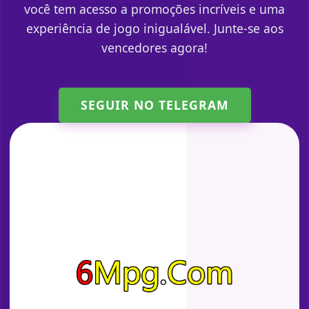
você tem acesso a promoções incríveis e uma
experiência de jogo inigualável. Junte-se aos
vencedores agora!
SEGUIR NO TELEGRAM