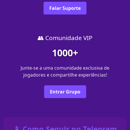
Falar Suporte
👥 Comunidade VIP
1000+
Junte-se a uma comunidade exclusiva de
jogadores e compartilhe experiências!
Entrar Grupo
📱 Como Seguir no Telegram