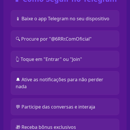
📱 Baixe o app Telegram no seu dispositivo
🔍 Procure por "@6RRr.ComOficial"
👆 Toque em "Entrar" ou "Join"
🔔 Ative as notificações para não perder
nada
💬 Participe das conversas e interaja
🎁 Receba bônus exclusivos