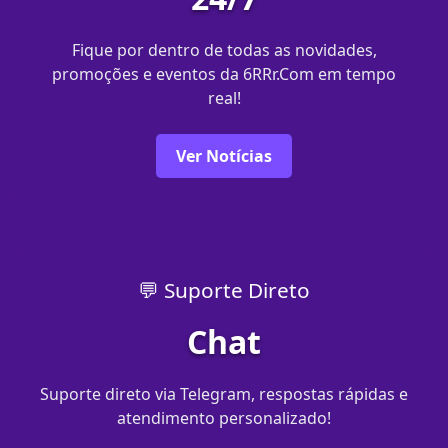
Fique por dentro de todas as novidades,
promoções e eventos da 6RRr.Com em tempo
real!
Ver Notícias
💬 Suporte Direto
Chat
Suporte direto via Telegram, respostas rápidas e
atendimento personalizado!