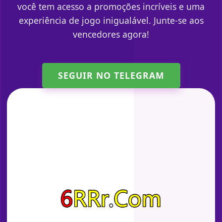
você tem acesso a promoções incríveis e uma
experiência de jogo inigualável. Junte-se aos
vencedores agora!
SEGUIR NO TELEGRAM