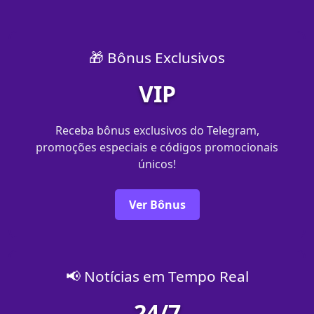
🎁 Bônus Exclusivos
VIP
Receba bônus exclusivos do Telegram,
promoções especiais e códigos promocionais
únicos!
Ver Bônus
📢 Notícias em Tempo Real
24/7