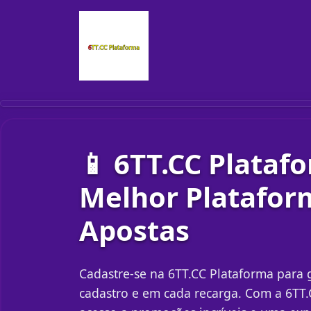
📱 6TT.CC Plataf
Melhor Platafor
Apostas
Cadastre-se na 6TT.CC Plataforma para
cadastro e em cada recarga. Com a 6TT.