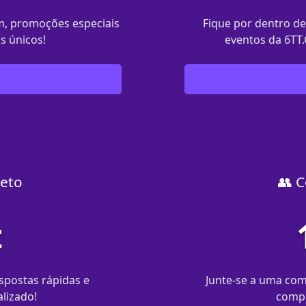
m, promoções especiais
Fique por dentro d
s únicos!
eventos da 6TT
reto
👥 
t
espostas rápidas e
Junte-se a uma com
lizado!
compa