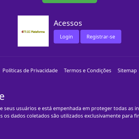
Acessos
Login
Registrar-se
Políticas de Privacidade
Termos e Condições
Sitemap
de
 de seus usuários e está empenhada em proteger todas as 
 os dados coletados são utilizados exclusivamente para fi