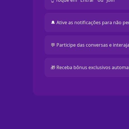
👆 Toque em "Entrar" ou "Join"
🔔 Ative as notificações para não p
💬 Participe das conversas e interaj
🎁 Receba bônus exclusivos autom