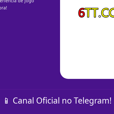
eriência de jogo
ora!
📱 Canal Oficial no Telegram!