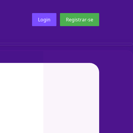
Login
Registrar-se