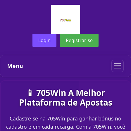
Login
Registrar-se
Menu
📱 705Win A Melhor
Plataforma de Apostas
Cadastre-se na 705Win para ganhar bônus no
cadastro e em cada recarga. Com a 705Win, você