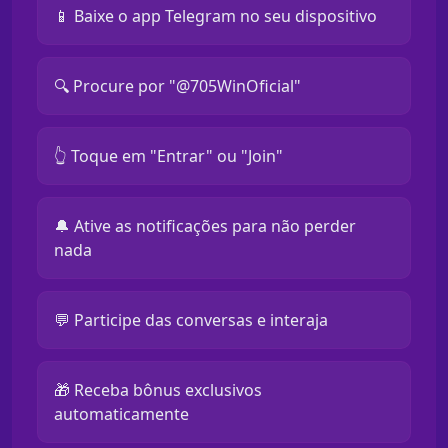
📱 Baixe o app Telegram no seu dispositivo
🔍 Procure por "@705WinOficial"
👆 Toque em "Entrar" ou "Join"
🔔 Ative as notificações para não perder
nada
💬 Participe das conversas e interaja
🎁 Receba bônus exclusivos
automaticamente