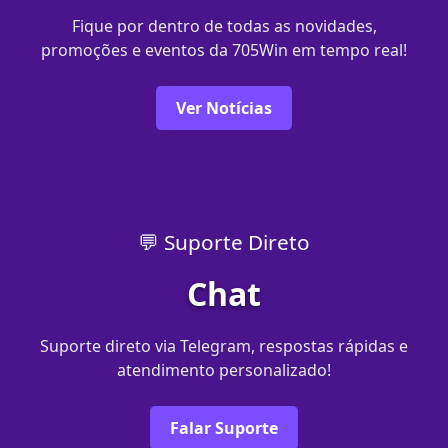
Fique por dentro de todas as novidades,
promoções e eventos da 705Win em tempo real!
Ver Notícias
💬 Suporte Direto
Chat
Suporte direto via Telegram, respostas rápidas e
atendimento personalizado!
Falar Suporte