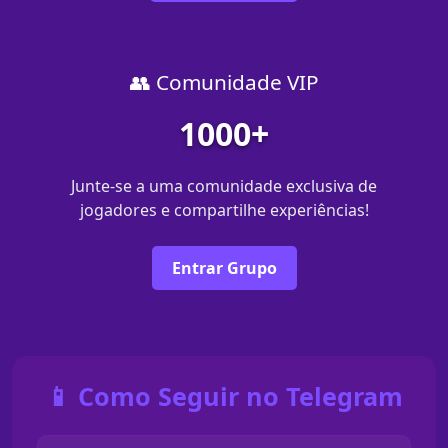
👥 Comunidade VIP
1000+
Junte-se a uma comunidade exclusiva de
jogadores e compartilhe experiências!
Entrar Grupo
📱 Como Seguir no Telegram