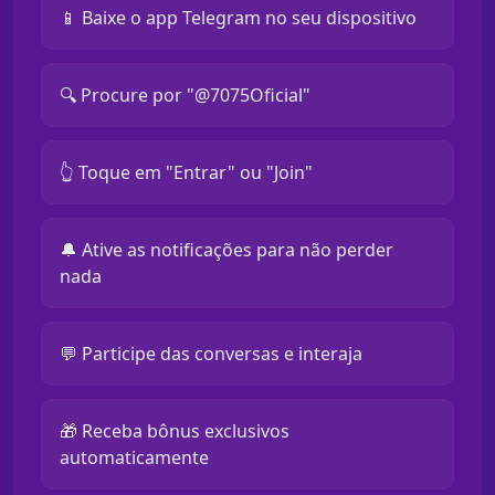
📱 Baixe o app Telegram no seu dispositivo
🔍 Procure por "@7075Oficial"
👆 Toque em "Entrar" ou "Join"
🔔 Ative as notificações para não perder
nada
💬 Participe das conversas e interaja
🎁 Receba bônus exclusivos
automaticamente