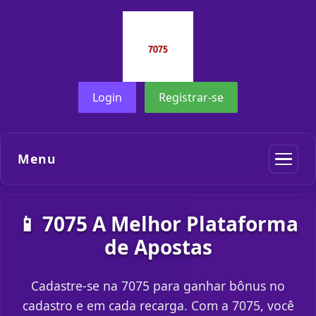
Login
Registrar-se
Menu
📱 7075 A Melhor Plataforma
de Apostas
Cadastre-se na 7075 para ganhar bônus no
cadastro e em cada recarga. Com a 7075, você