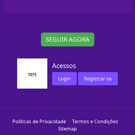
SEGUIR AGORA
Acessos
Login
Registrar-se
Políticas de Privacidade
Termos e Condições
Sitemap