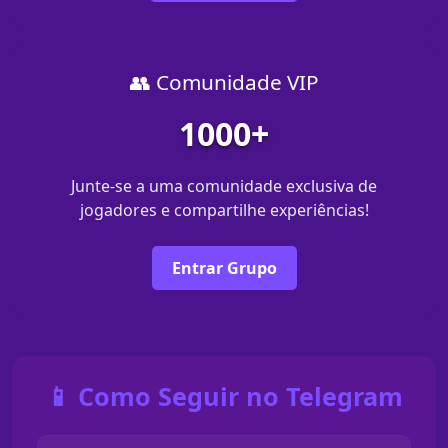
👥 Comunidade VIP
1000+
Junte-se a uma comunidade exclusiva de
jogadores e compartilhe experiências!
Entrar Grupo
📱 Como Seguir no Telegram