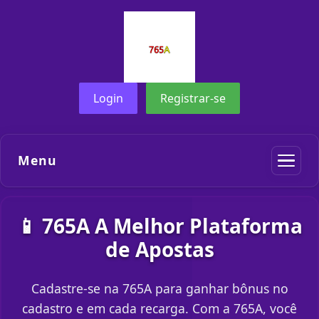
Login
Registrar-se
Menu
📱 765A A Melhor Plataforma
de Apostas
Cadastre-se na 765A para ganhar bônus no
cadastro e em cada recarga. Com a 765A, você