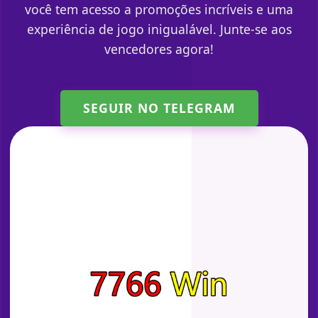
você tem acesso a promoções incríveis e uma
experiência de jogo inigualável. Junte-se aos
vencedores agora!
SEGUIR NO TELEGRAM