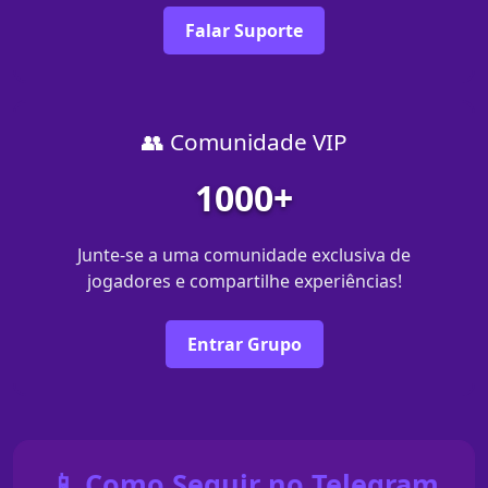
Falar Suporte
👥 Comunidade VIP
1000+
Junte-se a uma comunidade exclusiva de
jogadores e compartilhe experiências!
Entrar Grupo
📱 Como Seguir no Telegram