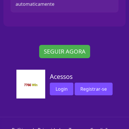
automaticamente
SEGUIR AGORA
Acessos
Login
Registrar-se