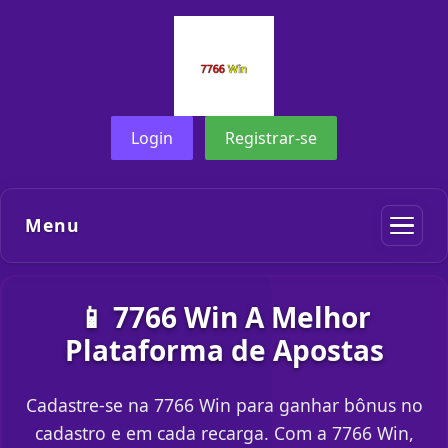
Login
Registrar-se
Menu
📱 7766 Win A Melhor
Plataforma de Apostas
Cadastre-se na 7766 Win para ganhar bônus no
cadastro e em cada recarga. Com a 7766 Win,