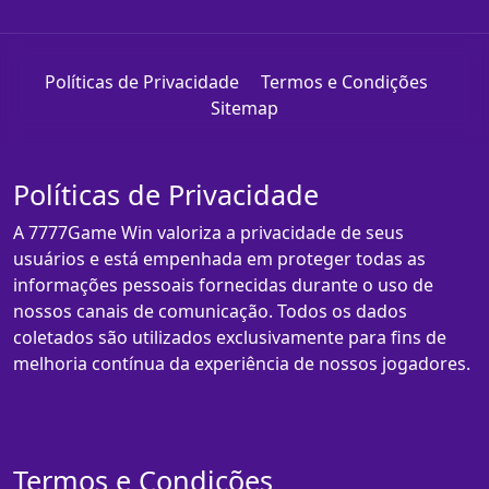
Políticas de Privacidade
Termos e Condições
Sitemap
Políticas de Privacidade
A 7777Game Win valoriza a privacidade de seus
usuários e está empenhada em proteger todas as
informações pessoais fornecidas durante o uso de
nossos canais de comunicação. Todos os dados
coletados são utilizados exclusivamente para fins de
melhoria contínua da experiência de nossos jogadores.
Termos e Condições