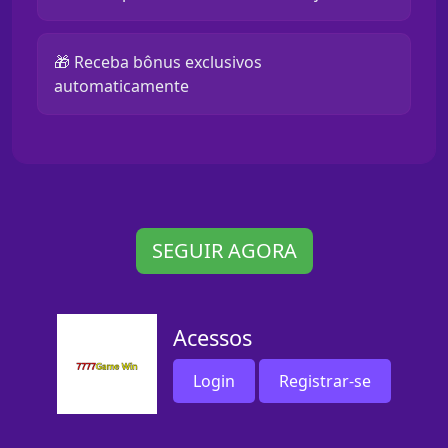
🎁 Receba bônus exclusivos
automaticamente
SEGUIR AGORA
Acessos
Login
Registrar-se