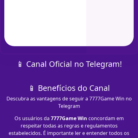
📱 Canal Oficial no Telegram!
📱 Benefícios do Canal
Descubra as vantagens de seguir a 7777Game Win no
Telegram
Os usuários da
7777Game Win
concordam em
respeitar todas as regras e regulamentos
estabelecidos. É importante ler e entender todos os