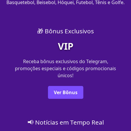
Basquetebol, Beisebol, Hóquei, Futebol, Tênis e Golfe.
🎁 Bônus Exclusivos
VIP
Receba bônus exclusivos do Telegram,
promoções especiais e códigos promocionais
únicos!
Ver Bônus
📢 Notícias em Tempo Real