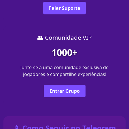
Falar Suporte
👥 Comunidade VIP
1000+
Junte-se a uma comunidade exclusiva de
jogadores e compartilhe experiências!
Entrar Grupo
📱 Como Seguir no Telegram