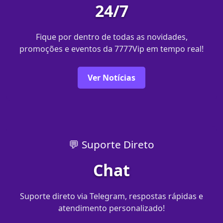
24/7
Fique por dentro de todas as novidades,
promoções e eventos da 7777Vip em tempo real!
Ver Notícias
💬 Suporte Direto
Chat
Suporte direto via Telegram, respostas rápidas e
atendimento personalizado!