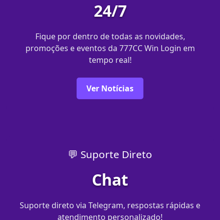
24/7
Fique por dentro de todas as novidades,
promoções e eventos da 777CC Win Login em
tempo real!
Ver Notícias
💬 Suporte Direto
Chat
Suporte direto via Telegram, respostas rápidas e
atendimento personalizado!