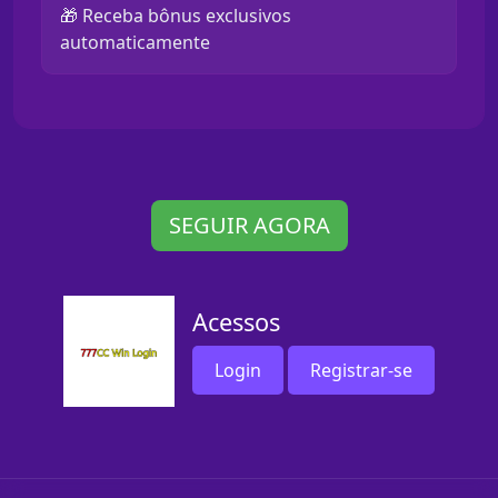
🎁 Receba bônus exclusivos
automaticamente
SEGUIR AGORA
Acessos
Login
Registrar-se