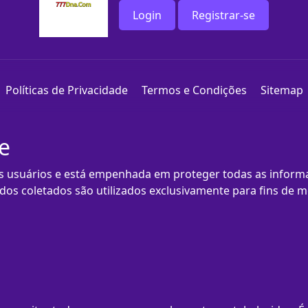
Login
Registrar-se
Políticas de Privacidade
Termos e Condições
Sitemap
de
us usuários e está empenhada em proteger todas as inform
os coletados são utilizados exclusivamente para fins de m