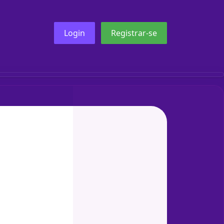
Login
Registrar-se