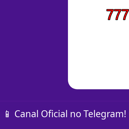
📱 Canal Oficial no Telegram!