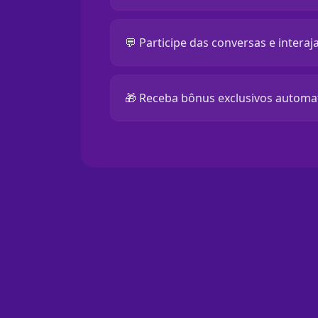
💬 Participe das conversas e interaj
🎁 Receba bônus exclusivos autom