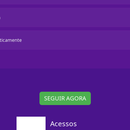
a
aticamente
SEGUIR AGORA
Acessos